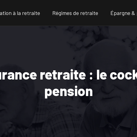
tion à la retraite
Régimes de retraite
Épargne & 
ance retraite : le cock
pension