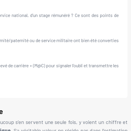
service national, d’un stage rémunéré ? Ce sont des points de
té/paternité ou de service militaire ont bien été converties
vé de carrière » (M@C) pour signaler l’oubli et transmettre les
e
aucoup s’en servent une seule fois, y voient un chiffre et
gique
. Sa véritable valeur ne réside pas dans l’estimation