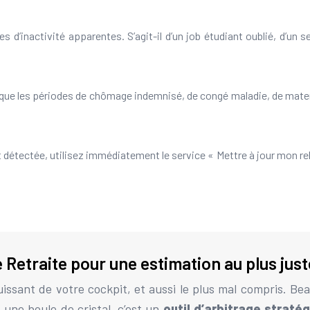
s d’inactivité apparentes. S’agit-il d’un job étudiant oublié, d’un 
e les périodes de chômage indemnisé, de congé maladie, de materni
détectée, utilisez immédiatement le service « Mettre à jour mon rele
 Retraite pour une estimation au plus just
puissant de votre cockpit, et aussi le plus mal compris. Be
 une boule de cristal, c’est un
outil d’arbitrage straté