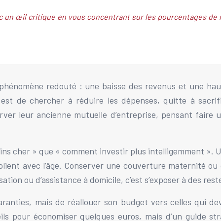
c un œil critique en vous concentrant sur les pourcentages de 
le phénomène redouté : une baisse des revenus et une hau
 est de chercher à réduire les dépenses, quitte à sacri
rver leur ancienne mutuelle d’entreprise, pensant faire u
ns cher » que « comment investir plus intelligemment ». U
iplient avec l’âge. Conserver une couverture maternité ou 
lisation ou d’assistance à domicile, c’est s’exposer à des re
garanties, mais de réallouer son budget vers celles qui d
seils pour économiser quelques euros, mais d’un guide str