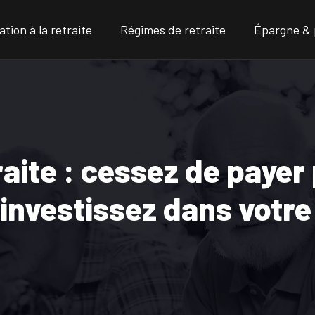
tion à la retraite
Régimes de retraite
Épargne & 
raite : cessez de payer
, investissez dans votre